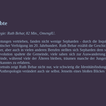
bte
ie: Ruth Behar, 82 Min., OmenglU.
htungen vertrieben, fanden nicht wenige Sepharden - durch die Inqu
itischer Verfolgung im 20. Jahrhundert. Ruth Behar erzählt die Geschi
ler, aber auch in vielen anderen Berufen stellten sich Sepharden dem
volution spaltete die Gemeinde, viele sahen sich zur Auswanderung
inde, während viele der Älteren bleiben, träumen manche der Jungen
kanntes zu erfahren.
ortraits zeigt Ruth Behar nicht nur, wie schwierig die Identitätsfind
nthropologin verändert auch sie selbst. Jenseits eines bloßen Blicke